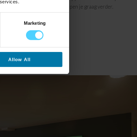
 services.
rust
contact
met ons op. Wij helpen je graag verder.
Marketing
Allow All