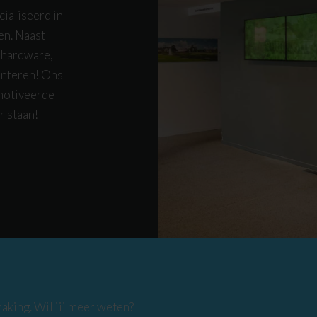
ialiseerd in
en. Naast
 hardware,
onteren! Ons
emotiveerde
r staan!
aking. Wil jij meer weten?