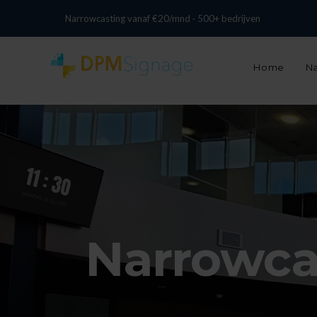
+31 13 737 0074
info@digitalpixelmarketing.nl
Narrowcasting vanaf €20/mnd · 500+ bedrijven
Home
Na
Narrowca