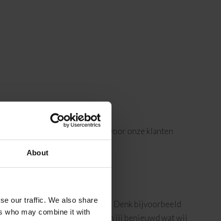
n narrowcasting. Zo leveren wij voor onze klanten
About
se our traffic. We also share
es van professionele hardware. Denk bijvoorbeeld
ers who may combine it with
fessionele beeldschermen. Ben jij benieuwd wat wij