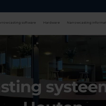
Narrowcasting configurator
Support
Werken bij
Over ons
N
rrowcasting software
Hardware
Narrowcasting informa
sting systeem