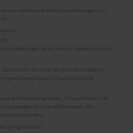
kan voor meerdere doeleindes worden ingezet. In
 dat:
zoekers
sten
iten, mededelingen verspreiden en algemeen nieuws
j Expo Houten. Dit vergt een gebruiksvriendelijk
een goede planningstool en automatisering
en op de bestaande hardware, is Expo Houten in de
en op een gebruiksvriendelijke manier alle
n de juiste content.
wcasting software?