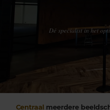
Dé specialist in het op
Centraal
meerdere beeldsc