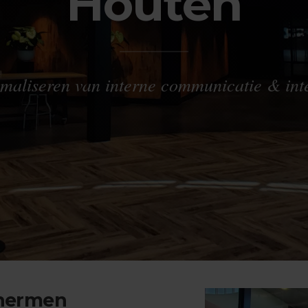
Houten
timaliseren van interne communicatie & inte
hermen