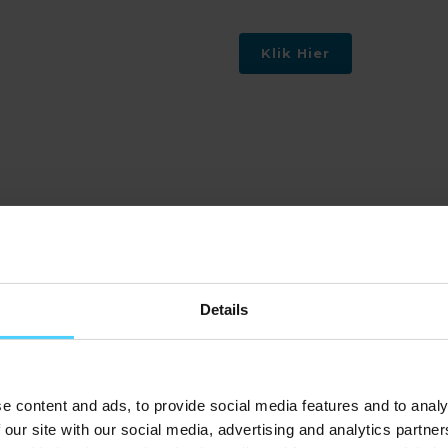
Klik Hier
Wat doen wij nog meer?
Digital Pixel Marketing is dé specialist op het gebied va
Narrowcasting software
Details
Narrowcasting hardware
Content creatie
Montage en installatie
e content and ads, to provide social media features and to analy
Naast narrowcasting voorzien wij diverse vergaderruimt
 our site with our social media, advertising and analytics partn
aan draadloos presenteren, reserveringssystemen en pro