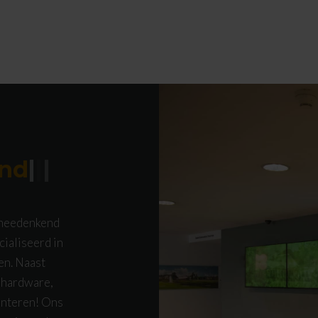
nd
|
|
|
, meedenkend
ialiseerd in
en. Naast
 hardware,
onteren! Ons