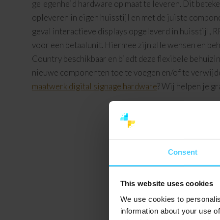
gelegenheid hardware op maat te leveren. Dit betek
opleveren in eigen huisstijl en met de juiste compon
geval interactieve displays opgeleverd in huisstijl,
voor een betaalunit. Hiermee zijn alle wensen en b
Country beschikbaar en biedt deze flexibele behuizin
nieuwe componenten toe te voegen en/of te verwijder
maatwerk digital signage hardware
? Wij helpen je g
Consent
This website uses cookies
We use cookies to personalis
information about your use of