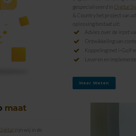
gespecialiseerd in
Digital S
& Country het project van a
oplossing bestaat uit:
Advies over de inzet va
Ontwikkeling van conte
Koppeling met i-Golf e
Leveren en implemente
Meer Weten
op
maat
igital
zijn wij in de