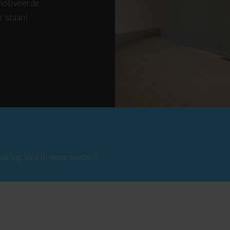
emotiveerde
r staan!
aking. Wil jij meer weten?