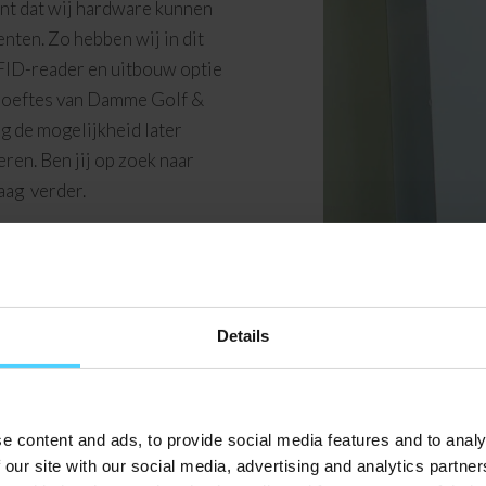
ent dat wij hardware kunnen
enten. Zo hebben wij in dit
 RFID-reader en uitbouw optie
ehoeftes van Damme Golf &
g de mogelijkheid later
en. Ben jij op zoek naar
raag verder.
Details
e content and ads, to provide social media features and to analy
 our site with our social media, advertising and analytics partn