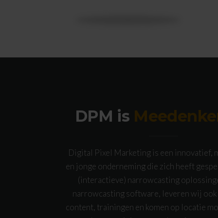
DPM is
Meedenke
Digital Pixel Marketing is een innovatief
en jonge onderneming die zich heeft gespec
(interactieve) narrowcasting oplossing
narrowcasting software, leveren wij ook
content, trainingen en komen op locatie m