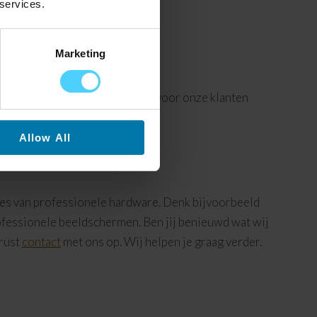
 services.
Marketing
n narrowcasting. Zo leveren wij voor onze klanten
Allow All
es van professionele hardware. Denk bijvoorbeeld
fessionele beeldschermen. Ben jij benieuwd wat wij
rust
contact
met ons op. Wij helpen je graag verder.