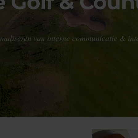
Golf & Count
timaliseren van interne communicatie & inte