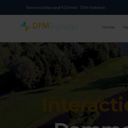
+31 13 737 0074
info@digitalpixelmarketing.nl
Narrowcasting vanaf €20/mnd · 500+ bedrijven
Home
Na
Interact