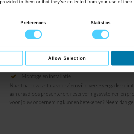
 provided to them or that they’ve collected from your use of their
Preferences
Statistics
Wat doen wij nog meer?
Digital Pixel Marketing is dé specialist op het gebied va
Narrowcasting software
Narrowcasting hardware
Allow Selection
Content creatie
Montage en installatie
Naast narrowcasting voorzien wij diverse vergaderruimt
aan draadloos presenteren, reserveringssystemen en pro
voor jouw onderneming kunnen betekenen? Neem dan ge