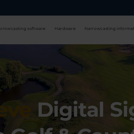
Narrowcasting configurator
Support
Werken bij
Over ons
N
rrowcasting software
Hardware
Narrowcasting informa
ieve
Digital Si