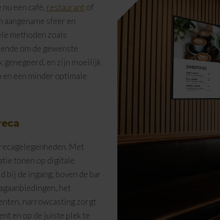
 nu een café,
restaurant
of
een aangename sfeer en
nele methoden zoals
ldoende om de gewenste
 genegeerd, en zijn moeilijk
en en een minder optimale
reca
orecagelegenheden. Met
tie tonen op digitale
d bij de ingang, boven de bar
dagaanbiedingen, het
enten, narrowcasting zorgt
nt en op de juiste plek te