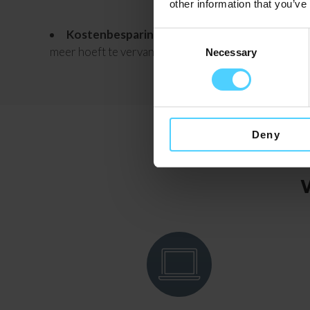
other information that you’ve
Kostenbesparing op drukwerk:
Omdat je geen 
Consent
meer hoeft te vervangen, bespaar je op de lange term
Necessary
Selection
Deny