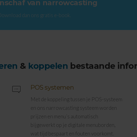
aanschaf van narrowcasting
Download dan ons gratis e-book.
seren
&
koppelen
bestaande info
POS systemen
Met de koppeling tussen je POS-systeem
en ons narrowcasting systeem worden
prijzen en menu’s automatisch
bijgewerkt op je digitale menuborden,
wat tijd bespaart en fouten voorkomt.