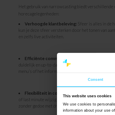
Het gebruik van narrowcasting biedt verschillende
horecagelegenheden:
Verhoogde klantbeleving:
Sfeer is alles in de
kun je deze sfeer versterken door het tonen van aant
en zelfs live activiteiten.
Efficiënte communicatie:
Met narrowcasting is
duidelijk en up-to-date. Zoals het promoten van spec
menu’s of het informeren van gasten over allergene
Consent
Flexibiliteit in content:
Wisselende gerechten,
This website uses cookies
of last minute wijzigingen? Met narrowcasting pas 
We use cookies to personalis
zonder gedoe met drukwerk.
information about your use of