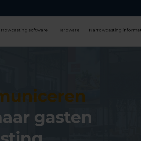
Narrowcasting configurator
Support
Werken bij
Over ons
N
rrowcasting software
Hardware
Narrowcasting informa
uniceren
naar gasten
sting