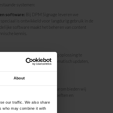
estaande systemen:
en software:
Bij DPM Signage leveren we
speciaal is ontwikkeld voor langdurig gebruik in de
delijke software maakt het beheren van content
hnische kennis.
ystemen:
Door je narrowcasting oplossing te
, kun je prijzen en menu’s automatisch updaten,
hoeft te doen.
About
Elk horecabedrijf is anders. Daarom bieden wij
sluiten bij jouw specifieke behoeften en
se our traffic. We also share
ers who may combine it with