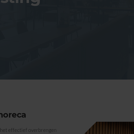
horeca
n het effectief overbrengen