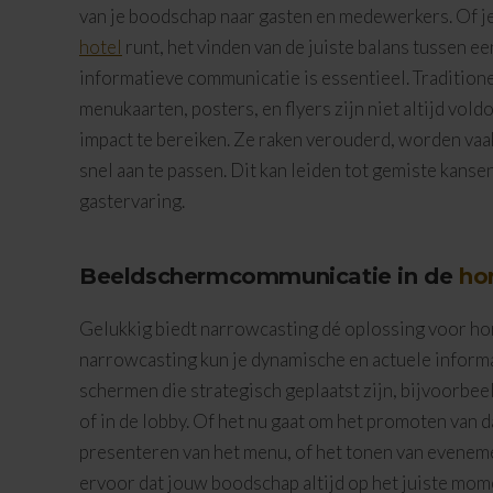
van je boodschap naar gasten en medewerkers. Of je
hotel
runt, het vinden van de juiste balans tussen 
informatieve communicatie is essentieel. Traditio
menukaarten, posters, en flyers zijn niet altijd vo
impact te bereiken. Ze raken verouderd, worden vaak
snel aan te passen. Dit kan leiden tot gemiste kans
gastervaring.
Beeldschermcommunicatie in de
ho
Gelukkig biedt narrowcasting dé oplossing voor h
narrowcasting kun je dynamische en actuele informa
schermen die strategisch geplaatst zijn, bijvoorbeel
of in de lobby. Of het nu gaat om het promoten van 
presenteren van het menu, of het tonen van evenem
ervoor dat jouw boodschap altijd op het juiste mome