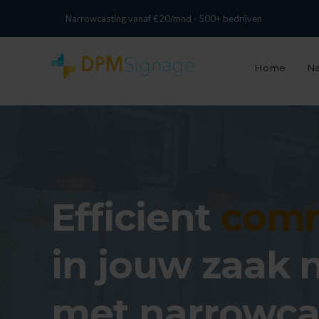
+31 13 737 0074
info@digitalpixelmarketing.nl
Narrowcasting vanaf €20/mnd · 500+ bedrijven
Home
Na
Efficient
comm
in jouw zaak 
met narrowca