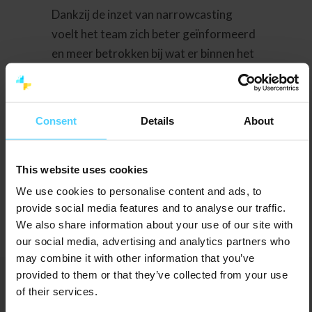
Dankzij de inzet van narrowcasting
voelt het team zich beter geïnformeerd
en meer betrokken bij wat er binnen het
bedrijf speelt. Het helpt om collega’s te
verbinden, successen te delen en
belangrijke updates niet te missen. Voor
Consent
Details
About
Reijns is het een praktische oplossing
die dagelijks tijd en communicatiekracht
This website uses cookies
oplevert.
We use cookies to personalise content and ads, to
provide social media features and to analyse our traffic.
We also share information about your use of our site with
our social media, advertising and analytics partners who
may combine it with other information that you’ve
provided to them or that they’ve collected from your use
of their services.
De volgende