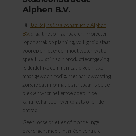
Alphen B.V.
Bij
Jac Reijns Staalconstructie Alphen
B.V.
draait het om aanpakken. Projecten
lopen strak op planning, veiligheid staat
voorop en iedereen moet weten wat er
speelt. Juist in zo’n productieomgeving
is duidelijke communicatie geen luxe,
maar gewoon nodig. Met narrowcasting
zorg je dat informatie zichtbaar is op de
plekken waar het ertoe doet: in de
kantine, kantoor, werkplaats of bij de
entree.
Geen losse briefjes of mondelinge
overdracht meer, maar één centrale