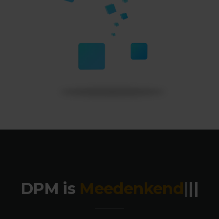
DPM is
Meeden
|
|
|