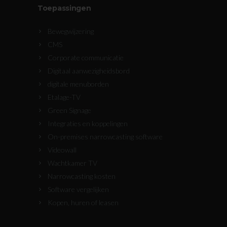
Toepassingen
Bewegwijzering
CMS
Corporate communicatie
Digitaal aanwezigheidsbord
digitale menuborden
Etalage-TV
Green Signage
Integraties en koppelingen
On-premises narrowcasting software
Videowall
Wachtkamer TV
Narrowcasting kosten
Software vergelijken
Kopen, huren of leasen