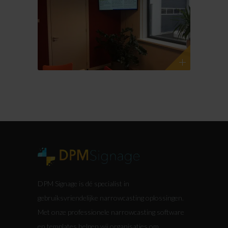
DPM Signage is dé specialist in
gebruiksvriendelijke narrowcasting oplossingen.
Met onze professionele narrowcasting software
en templates helpen wij organisaties om