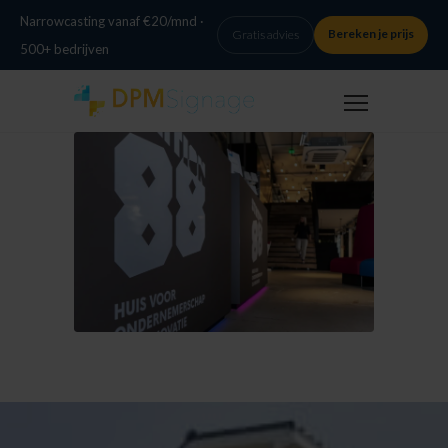
Narrowcasting vanaf €20/mnd ·
Bereken je prijs
Gratis advies
500+ bedrijven