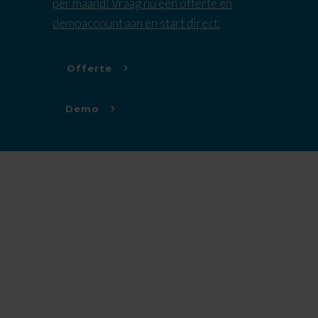
per maand! Vraag nu een offerte en
demoaccount aan en start direct.
Offerte
Demo