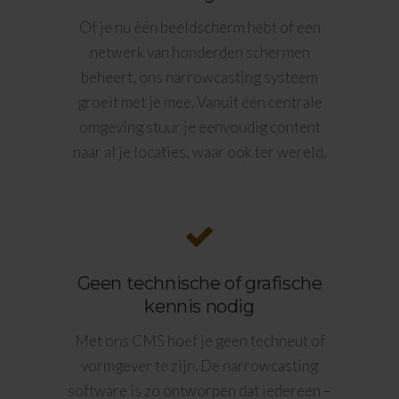
Of je nu één beeldscherm hebt of een
netwerk van honderden schermen
beheert, ons narrowcasting systeem
groeit met je mee. Vanuit één centrale
omgeving stuur je eenvoudig content
naar al je locaties, waar ook ter wereld.
Geen technische of grafische
kennis nodig
Met ons CMS hoef je geen techneut of
vormgever te zijn. De narrowcasting
software is zo ontworpen dat iedereen –