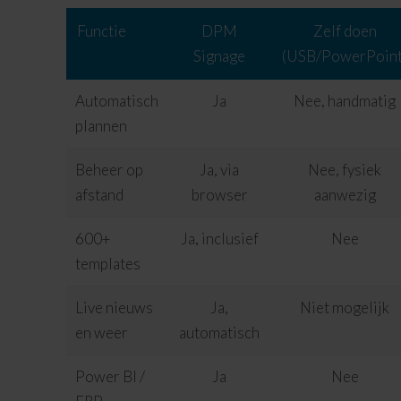
Functie
DPM
Zelf doen
Signage
(USB/PowerPoint
Automatisch
Ja
Nee, handmatig
plannen
Beheer op
Ja, via
Nee, fysiek
afstand
browser
aanwezig
600+
Ja, inclusief
Nee
templates
Live nieuws
Ja,
Niet mogelijk
en weer
automatisch
Power BI /
Ja
Nee