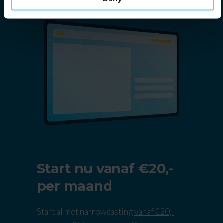
Start nu vanaf €20,-
per maand
Start al met narrowcasting
vanaf €20,-