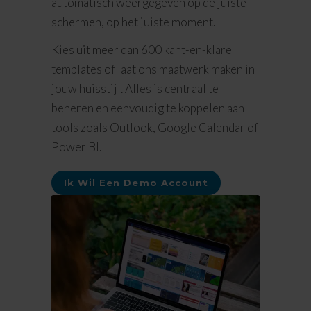
automatisch weergegeven op de juiste
schermen, op het juiste moment.
Kies uit meer dan 600 kant-en-klare
templates of laat ons maatwerk maken in
jouw huisstijl. Alles is centraal te
beheren en eenvoudig te koppelen aan
tools zoals Outlook, Google Calendar of
Power BI.
Ik Wil Een Demo Account