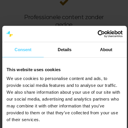
Professionele content zonder
gedoe
Onze narrowcasting software helpt je
om in no-time professionele content te
Consent
Details
About
creëren. Dankzij slimme templates en
automatisering ziet jouw
schermcommunicatie er altijd verzorgd
This website uses cookies
en strak uit en zonder extra
We use cookies to personalise content and ads, to
ontwerpwerk.
provide social media features and to analyse our traffic.
We also share information about your use of our site with
our social media, advertising and analytics partners who
may combine it with other information that you’ve
provided to them or that they’ve collected from your use
of their services.