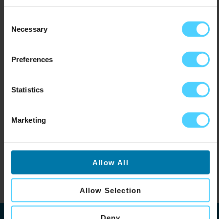
Automatisch plannen en
Consent
publiceren van content
Necessary
Selection
Met ons content management systeem
Preferences
plan je eenvoudig je content vooruit. Of
het nu gaat om weekmenu’s, acties of
interne updates: de narrowcasting
Statistics
software zorgt ervoor dat jouw
berichten automatisch op het juiste
Marketing
moment verschijnen op het juiste
scherm. Geen handmatig gedoe meer,
maar slimme en efficiënte communicatie.
Allow All
Allow Selection
Deny