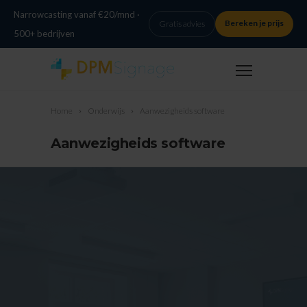
Narrowcasting vanaf €20/mnd ·
Bereken je prijs
Gratis advies
500+ bedrijven
Home
Onderwijs
Aanwezigheids software
Aanwezigheids software