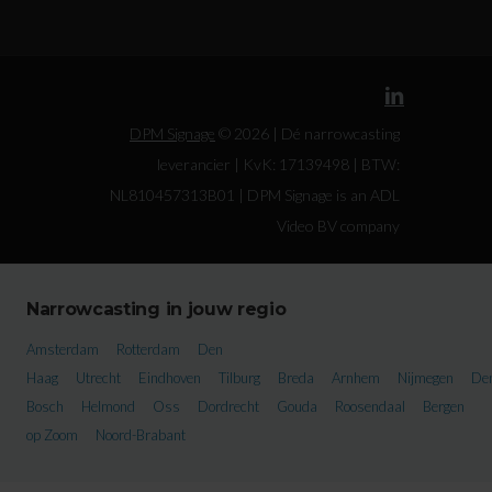
DPM Signage
© 2026 | Dé narrowcasting
leverancier | KvK: 17139498 | BTW:
NL810457313B01 | DPM Signage is an ADL
Video BV company
Narrowcasting in jouw regio
Amsterdam
Rotterdam
Den
Haag
Utrecht
Eindhoven
Tilburg
Breda
Arnhem
Nijmegen
De
Bosch
Helmond
Oss
Dordrecht
Gouda
Roosendaal
Bergen
op Zoom
Noord-Brabant