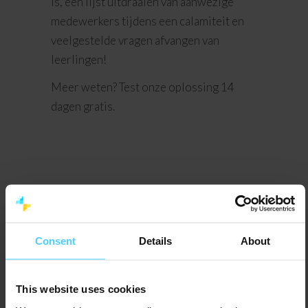
is, een lijst uitdraaien van aanwezige
medewerkers tijdens een calamiteit en
veelgestelde vragen afvangen van
leerlingen!
Meer weten? Test onze oplossing 14
dagen gratis.
Consent
Details
About
This website uses cookies