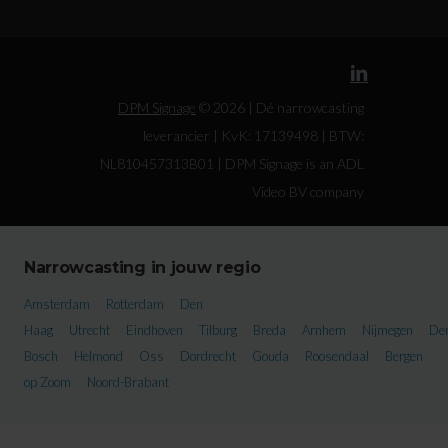
DPM Signage
© 2026 | Dé narrowcasting
leverancier | KvK: 17139498 | BTW:
NL810457313B01 | DPM Signage is an ADL
Video BV company
Narrowcasting in jouw regio
Amsterdam
Rotterdam
Den
Haag
Utrecht
Eindhoven
Tilburg
Breda
Arnhem
Nijmegen
De
Bosch
Helmond
Oss
Dordrecht
Gouda
Roosendaal
Bergen
op Zoom
Noord-Brabant