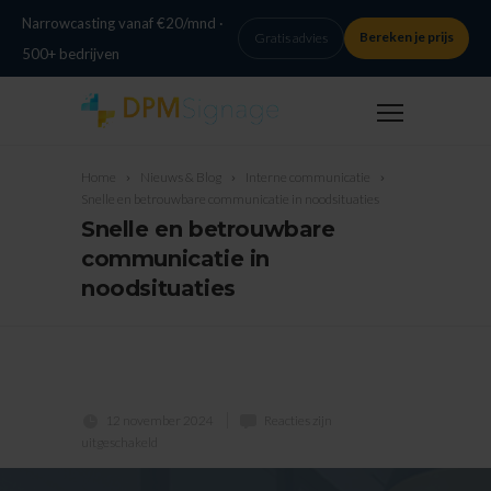
Narrowcasting vanaf €20/mnd ·
Bereken je prijs
Gratis advies
500+ bedrijven
Home
Nieuws & Blog
Interne communicatie
Snelle en betrouwbare communicatie in noodsituaties
Snelle en betrouwbare
communicatie in
noodsituaties
12 november 2024
Reacties zijn
uitgeschakeld