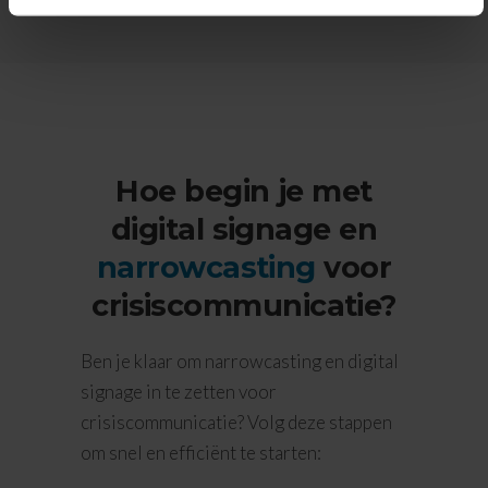
Hoe begin je met
digital signage en
narrowcasting
voor
crisiscommunicatie?
Ben je klaar om narrowcasting en digital
signage in te zetten voor
crisiscommunicatie? Volg deze stappen
om snel en efficiënt te starten: