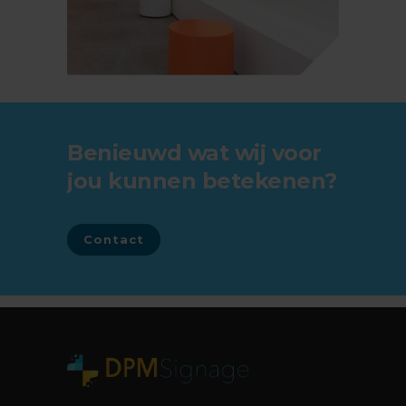
Benieuwd wat wij voor
jou kunnen betekenen?
Contact