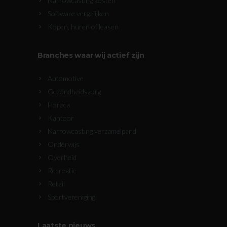
Narrowcasting kosten
Software vergelijken
Kopen, huren of leasen
Branches waar wij actief zijn
Automotive
Gezondheidszorg
Horeca
Kantoor
Narrowcasting verzamelpand
Onderwijs
Overheid
Recreatie
Retail
Sportvereniging
Laatste nieuws