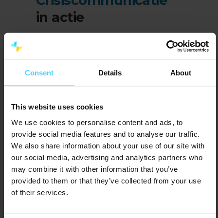
Crisiscommunicatie
in actie
Consent
Details
About
Ziekenhuis:
In een ziekenhuisomgeving waar snelle
evacuatie cruciaal is, kan digital signage
This website uses cookies
helpen om patiënten, bezoekers en
We use cookies to personalise content and ads, to
personeel de veilige routes te tonen.
provide social media features and to analyse our traffic.
Tijdens een noodsituatie schakelen de
We also share information about your use of our site with
our social media, advertising and analytics partners who
schermen automatisch naar een speciale
may combine it with other information that you’ve
modus, met duidelijke instructies naar de
provided to them or that they’ve collected from your use
dichtstbijzijnde nooduitgangen en
of their services.
verzamelplaatsen.