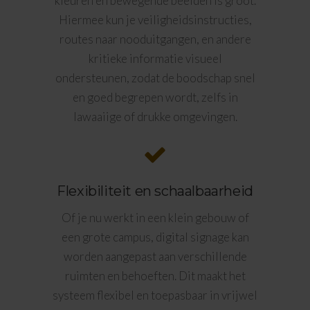
kleuren en bewegende beelden is groot.
Hiermee kun je veiligheidsinstructies,
routes naar nooduitgangen, en andere
kritieke informatie visueel
ondersteunen, zodat de boodschap snel
en goed begrepen wordt, zelfs in
lawaaiige of drukke omgevingen.
Flexibiliteit en schaalbaarheid
Of je nu werkt in een klein gebouw of
een grote campus, digital signage kan
worden aangepast aan verschillende
ruimten en behoeften. Dit maakt het
systeem flexibel en toepasbaar in vrijwel