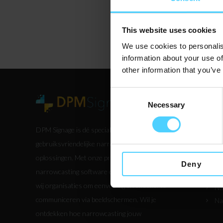
This website uses cookies
We use cookies to personalis
information about your use of
other information that you’ve
Consent
Ik b
Necessary
Selection
Di
DPM Signage is dé specialist in
Et
gebruiksvriendelijke narrowcasting
Wa
oplossingen. Met onze professionele
Be
Deny
narrowcasting software en templates helpen
Vi
wij organisaties om eenvoudig en effectief te
Na
communiceren via beeldschermen. Wil je
Na
ontdekken hoe narrowcasting jouw