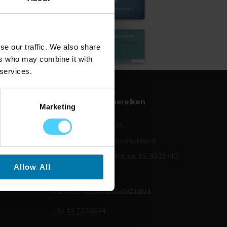
se our traffic. We also share
ers who may combine it with
 services.
 zijn
Hoe u ons kunt bereiken
Marketing
+31 13 737 0074
info@digitalpixelmarketing.nl
Ellen Pankhurststraat 15, 5032 MD
Allow All
Tilburg
and
support@digitalpixelmarketing.nl
+31 13 737 0074