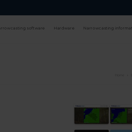
Narrowcasting configurator
Support
Werken bij
Over ons
N
rrowcasting software
Hardware
Narrowcasting informa
Home