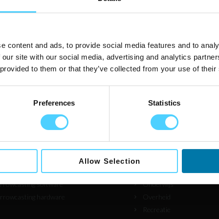
e content and ads, to provide social media features and to analy
 our site with our social media, advertising and analytics partn
 provided to them or that they’ve collected from your use of their
en op zoek naar
Branches waar wij actief
Preferences
Statistics
gitaal aanwezigheidsbord
Automotive
alage TV
Gezondheidszorg
chtkamer TV
Horeca
wegwijzering
Kantoor
Allow Selection
deowall
Narrowcasting verzamelp
rrowcasting software
Onderwijs
rrowcasting hardware
Overheid
Recreatie