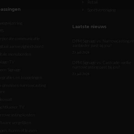
Retail
assingen
Sportvereniging
wegwijzering
Laatste nieuws
MS
rporate communicatie
DPM Signage vs. Narrowcasting.nl
aanbieder past bij jou?
gitaal aanwezigheidsbord
23 juli 2026
gitale menuborden
alage-TV
DPM Signage vs. Castcade: welke
narrowcasting past bij jou?
een Signage
23 juli 2026
tegraties en koppelingen
-premises narrowcasting
are
deowall
chtkamer TV
rrowcasting kosten
ftware vergelijken
pen, huren of leasen