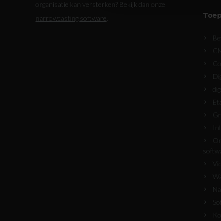
organisatie kan versterken? Bekijk dan onze
Toep
narrowcasting software
.
Be
C
Co
Di
di
Et
Gr
In
On
softw
Vi
Wa
Na
So
Ko