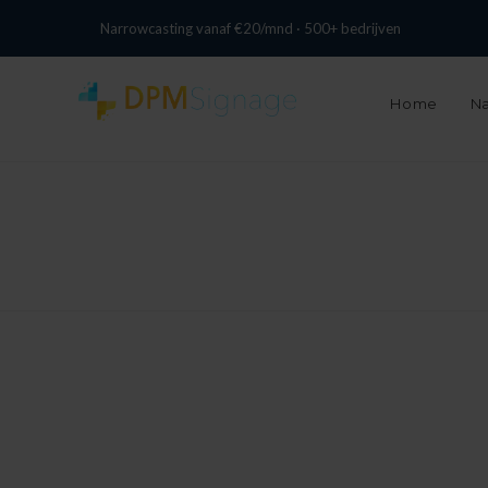
+31 13 737 0074
info@digitalpixelmarketing.nl
Narrowcasting vanaf €20/mnd · 500+ bedrijven
Home
Na