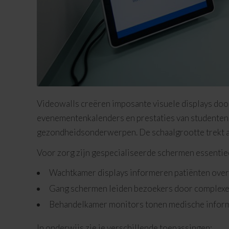
Videowalls creëren imposante visuele displays doo
evenementenkalenders en prestaties van studenten
gezondheidsonderwerpen. De schaalgrootte trekt a
Voor zorg zijn gespecialiseerde schermen essentie
Wachtkamer displays informeren patiënten over
Gang schermen leiden bezoekers door complex
Behandelkamer monitors tonen medische informa
In onderwijs zie je verschillende toepassingen: