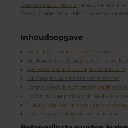
Verkeerde hardwarekeuzes
veroorzaken problemen m
Deze gids verkent essentiële hardwarecomponenten, 
Inhoudsopgave
Wat is digital signage hardware? een overzicht
Hardwaretypen en hun impact in zorg en onderw
Veelvoorkomende misvattingen over hardware
Mediaspelers: selectiecriteria en prestaties
Integratiemogelijkheden met bestaande system
Kosten, duurzaamheid en onderhoud van hardw
Praktische tips voor implementatie en onderho
Ontdek digitale signage oplossingen op maat
Belangrijkste punten inzie