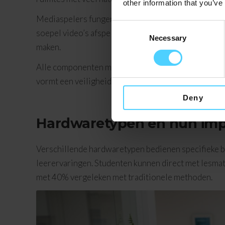
other information that you’ve
Mediaspelers fungeren als het brein achter digita
Consent
soepel video’s afspelen en hoe snel afbeeldingen w
Necessary
Selection
maken.
Alle componenten moeten naadloos samenwerken. Ee
vormt een veiligheidsrisico. Kies hardware die
past
Deny
Hardwaretypen en hun impa
Verschillende hardwaretypen bedienen specifieke be
leerervaringen. Studenten kunnen direct met lesmat
met 40% vergeleken met traditionele methoden.