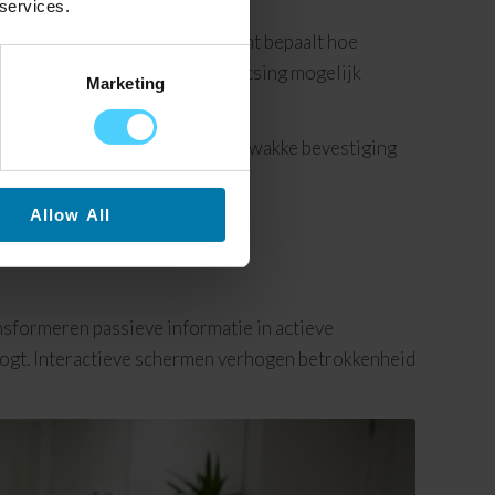
 services.
r schermen. Hun processorkracht bepaalt hoe
veilig dragen en flexibele plaatsing mogelijk
Marketing
eel. Een briljant scherm met zwakke bevestiging
Allow All
nsformeren passieve informatie in actieve
hoogt. Interactieve schermen verhogen betrokkenheid