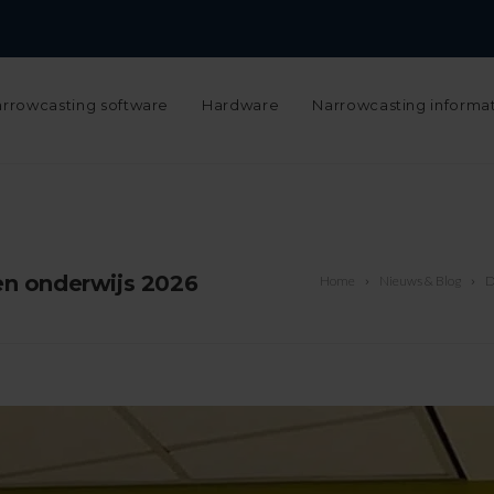
Narrowcasting configurator
Support
Werken bij
Over ons
N
rrowcasting software
Hardware
Narrowcasting informa
en onderwijs 2026
Home
Nieuws & Blog
D