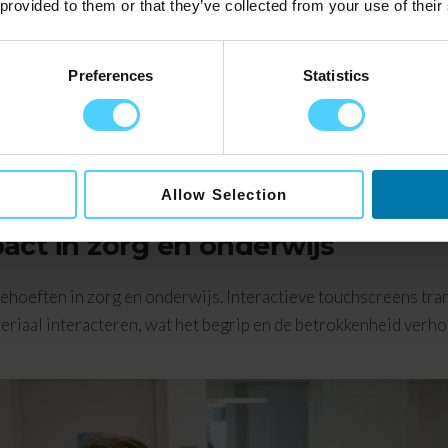
 provided to them or that they’ve collected from your use of their
l signage. Deze apparaten verwerken en verzenden content naa
isselen. Bevestigingsmateriaal moet het gewicht van schermen 
Preferences
Statistics
n krachtige mediaspeler zonder goed scherm verspilt potenti
 bij jouw specifieke omgeving
voor optimale resultaten.
Allow Selection
ct in zorg en onderwijs
hoeften in zorg en onderwijs. Interactieve touchscreens tra
eriaal interacteren, wat het begrip en de betrokkenheid ver