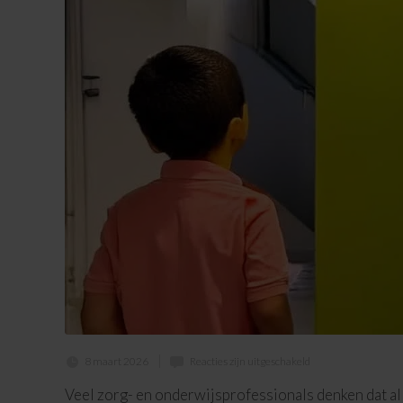
8 maart 2026
Reacties zijn uitgeschakeld
Veel zorg- en onderwijsprofessionals denken dat all