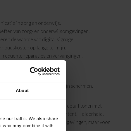
icatie in zorg en onderwijs.
hoeften van zorg- en onderwijsomgevingen.
en de waarde van digital signage.
rhoudskosten op lange termijn.
r frequente reparaties en vervangingen.
grijkste hardwarecomponenten zijn schermen,
About
unicatie.
wijl 4K schermen vier keer meer detail tonen met
n wazige, moeilijk leesbare content. Helderheid,
se our traffic. We also share
 uitstekend in normale kantooromgevingen, maar voor
ers who may combine it with