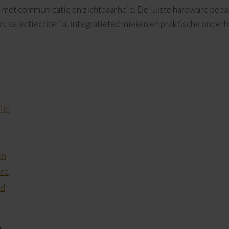
et communicatie en zichtbaarheid. De juiste hardware bepaal
selectiecriteria, integratietechnieken en praktische onderh
ijs
en
are
ud
n