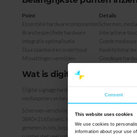
Point
Details
Essentiële hardwarecomponenten
Schermen, medias
Branchespecifieke hardware
Interactieve tou
Integratie optimalisatie
Goede mediaspele
Duurzaamheid en onderhoud
Kwaliteitshardwa
Misvattingen vermijden
Goedkope hardwar
Wat is digital signage har
Digital signage hardware omvat alle fysieke compon
Consent
mediaspelers en bevestigingsmateriaal. Samen vor
Schermen verschillen sterk in kwaliteit en function
This website uses cookies
3840×2160 pixels. Voor zorg en onderwijs maakt dez
We use cookies to personalis
gemeten in nits, bepaalt de zichtbaarheid in versc
information about your use of
ruimtes met veel natuurlijk licht heb je minimaal 700