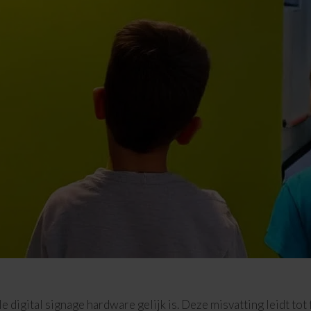
e digital signage hardware gelijk is. Deze misvatting leidt to