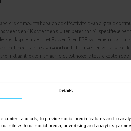
pelers en mounts bepalen de effectiviteit van digitale commun
chscreens en 4K schermen sluiten beter aan bij specifieke be
rs en koppelingen met Power BI en ERP systemen maximaliser
re met modulair design voorkomt storingen en verlaagt onde
e lijkt aantrekkelijk maar leidt tot hogere totale kosten doo
dware? een overzicht
enten die nodig zijn om digitale content te tonen. De belan
Details
men deze elementen een compleet systeem voor visuele comm
aliteit. Full HD biedt een resolutie van 1920×1080 pixels, ter
e kwaliteit het verschil tussen heldere, scherpe informatie e
e content and ads, to provide social media features and to analy
hillende lichtomstandigheden. Een scherm met 500 nits werkt
 our site with our social media, advertising and analytics partn
 nits nodig.