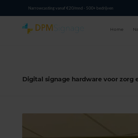
+31 13 737 0074
info@digitalpixelmarketing.nl
Narrowcasting vanaf €20/mnd · 500+ bedrijven
Home
Na
Digital signage hardware voor zorg 