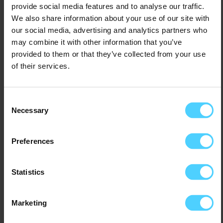
provide social media features and to analyse our traffic.
je de efficiëntie van je showroom
We also share information about your use of our site with
verhogen en de klantbeleving
our social media, advertising and analytics partners who
verbeteren. Dit resulteert in een meer
may combine it with other information that you’ve
gestroomlijnd verkoopproces en hogere
provided to them or that they’ve collected from your use
klanttevredenheid. Benieuwd naar meer
of their services.
mogelijkheden voor narrowcasting
binnen de
automotive
branche?
Consent
Necessary
Met de juiste tools en technologie kun je
Selection
ervoor zorgen dat jouw showroom altijd
up-to-date is en je klanten de beste
Preferences
ervaring biedt. Neem vandaag nog
contact met ons op voor een vrijblijvend
Statistics
advies op maat!
Meer weten? Test onze oplossing 14
Marketing
dagen gratis.