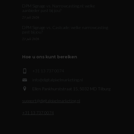
DPM Signage vs. Narrowcasting.nl: welke
aanbieder past bij jou?
23 juli 2026
DPM Signage vs. Castcade: welke narrowcasting
past bij jou?
23 juli 2026
Hoe u ons kunt bereiken
+31 13 737 0074
info@digitalpixelmarketing.nl
Ellen Pankhurststraat 15, 5032 MD Tilburg
support@digitalpixelmarketing.nl
+31 13 737 0074