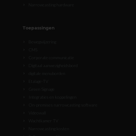
Narrowcasting hardware
Toepassingen
Bewegwijzering
CMS
Corporate communicatie
Digitaal aanwezigheidsbord
digitale menuborden
Etalage-TV
Green Signage
Integraties en koppelingen
On-premises narrowcasting software
Videowall
Wachtkamer TV
Narrowcasting kosten