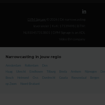
DPM Signage
© 2026 | Dé narrowcasting
leverancier | KvK: 17139498 | BTW:
NL810457313B01 | DPM Signage is an ADL
Video BV company
Narrowcasting in jouw regio
Amsterdam
Rotterdam
Den
Haag
Utrecht
Eindhoven
Tilburg
Breda
Arnhem
Nijmegen
De
Bosch
Helmond
Oss
Dordrecht
Gouda
Roosendaal
Bergen
op Zoom
Noord-Brabant