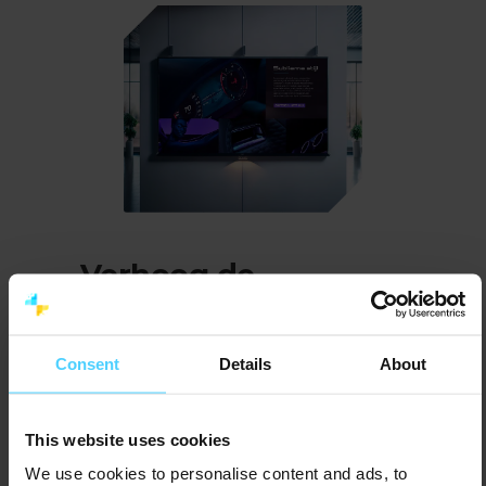
Verhoog de
efficiëntie en
klantbeleving
van
Consent
Details
About
jouw showroom
This website uses cookies
Door je narrowcasting-oplossing te
koppelen aan je occasions-platform, kun
We use cookies to personalise content and ads, to