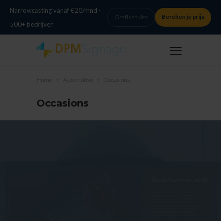
Narrowcasting vanaf €20/mnd ·
Bereken je prijs
Gratis advies
500+ bedrijven
Home
Automotive
Occasions
Occasions