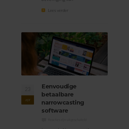
Lees verder
Eenvoudige
23
betaalbare
apr
narrowcasting
software
Reacties zijn uitgeschakeld