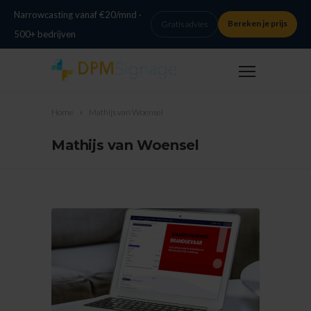
Narrowcasting vanaf €20/mnd ·
Bereken je prijs
Gratis advies
500+ bedrijven
Home
Mathijs van Woensel
Mathijs van Woensel