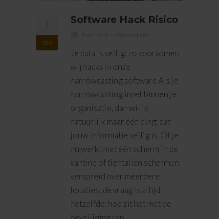
Software Hack Risico
1
Reacties zijn uitgeschakeld
sep
Je data is veilig: zo voorkomen
wij hacks in onze
narrowcasting software Als je
narrowcasting inzet binnen je
organisatie, dan wil je
natuurlijk maar één ding: dat
jouw informatie veilig is. Of je
nu werkt met één scherm in de
kantine of tientallen schermen
verspreid over meerdere
locaties, de vraag is altijd
hetzelfde: hoe zit het met de
beveiliging van