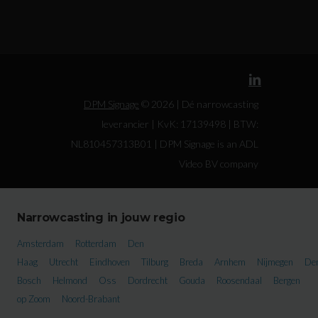
DPM Signage
© 2026 | Dé narrowcasting
leverancier | KvK: 17139498 | BTW:
NL810457313B01 | DPM Signage is an ADL
Video BV company
Narrowcasting in jouw regio
Amsterdam
Rotterdam
Den
Haag
Utrecht
Eindhoven
Tilburg
Breda
Arnhem
Nijmegen
De
Bosch
Helmond
Oss
Dordrecht
Gouda
Roosendaal
Bergen
op Zoom
Noord-Brabant