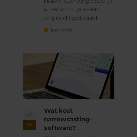
maatwerk, zonder gedoe. Of je
nu een school, gemeente,
zorginstelling of winkel
Lees verder
Wat kost
26
narrowcasting-
feb
software?