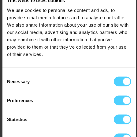
This website uses cookies
We use cookies to personalise content and ads, to
provide social media features and to analyse our traffic.
We also share information about your use of our site with
our social media, advertising and analytics partners who
may combine it with other information that you’ve
provided to them or that they’ve collected from your use
of their services.
Werkt narrowcasting
23
met oudere
Consent
jan
Necessary
schermen?
Selection
Reacties zijn uitgeschakeld
Preferences
Werkt narrowcasting met
oudere schermen? Dit moet je
Statistics
weten! Heb je al schermen
hangen en vraag je je af of je