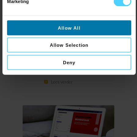
deze kunt gebruiken voor
Marketing
narrowcasting? Of merk je dat
je huidige schermen niet meer
optimaal functioneren? Veel
Allow All
organisaties willen graag aan
de slag met narrowcasting,
Allow Selection
maar zitten met oudere
schermen waar ze niet direct
Deny
afscheid van willen nemen. In
Lees verder